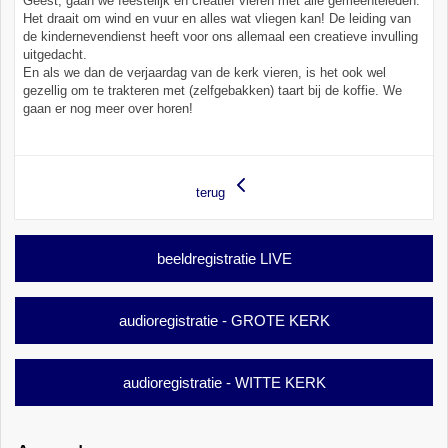
Geest, gaan we feestelijk en creatief vieren met alle gemeenteleden.
Het draait om wind en vuur en alles wat vliegen kan! De leiding van
de kindernevendienst heeft voor ons allemaal een creatieve invulling
uitgedacht.
En als we dan de verjaardag van de kerk vieren, is het ook wel
gezellig om te trakteren met (zelfgebakken) taart bij de koffie. We
gaan er nog meer over horen!
terug
beeldregistratie LIVE
audioregistratie - GROTE KERK
audioregistratie - WITTE KERK