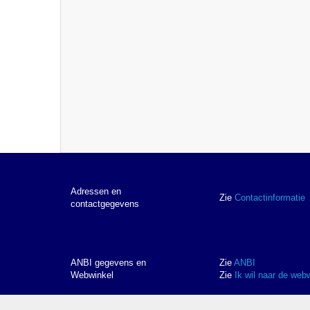
Adressen en
Zie
Contactinformatie
contactgegevens
ANBI gegevens en
Zie
ANBI
Webwinkel
Zie
Ik wil naar de web