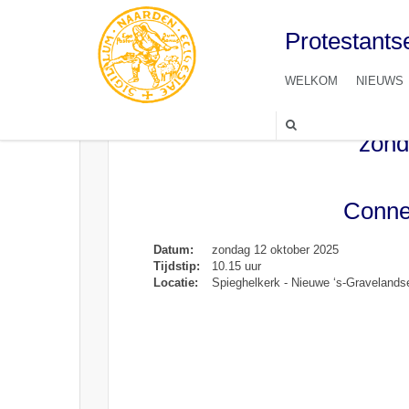
Protestant
WELKOM
NIEUWS
zond
Connec
Datum:
zondag 12 oktober 2025
Tijdstip:
10.15 uur
Locatie:
Spieghelkerk - Nieuwe ‘s-Graveland