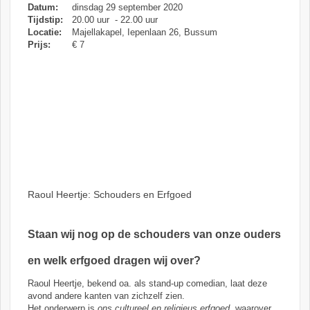
Datum:
dinsdag 29 september 2020
Tijdstip:
20.00 uur - 22.00 uur
Locatie:
Majellakapel, Iepenlaan 26, Bussum
Prijs:
€ 7
Raoul Heertje: Schouders en Erfgoed
Staan wij nog op de schouders van onze ouders
en welk erfgoed dragen wij over?
Raoul Heertje, bekend oa. als stand-up comedian, laat deze
avond andere kanten van zichzelf zien.
Het onderwerp is
ons cultureel en religieus erfgoed
, waarover