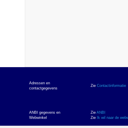
Adressen en
Zie
Contactinformatie
contactgegevens
ANBI gegevens en
Zie
ANBI
Webwinkel
Zie
Ik wil naar de web