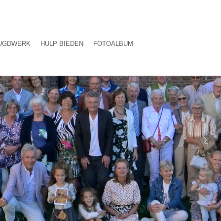
UGDWERK
HULP BIEDEN
FOTOALBUM