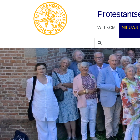
Protestant
WELKOM
NIEUWS