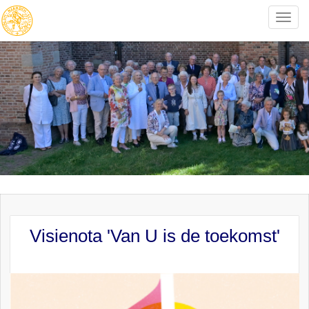
Toggle
naviga
Visienota 'Van U is de toekomst'