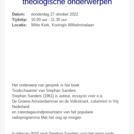
theologische onderwerpen
Datum:
donderdag 27 oktober 2022
Tijdstip:
10.00 uur - 11.30 uur
Locatie:
Witte Kerk, Koningin Wilhelminalaan
Het onderwerp van gesprek is het boek
'Godschaamte' van Stephan Sanders.
Stephan Sanders (1961) is auteur, essayist voor o.a.
De Groene Amsterdammer en de Volkskrant, columnist in Vrij
Nederland
en zaterdagavondpresentator van het populaire
radioprogramma Met het oog op morgen.
In februari 2016 gaat Stephan Sanders voor het eerst sinds