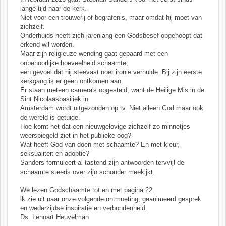
lange tijd naar de kerk.
Niet voor een trouwerij of begrafenis, maar omdat hij moet van
zichzelf.
Onderhuids heeft zich jarenlang een Godsbesef opgehoopt dat
erkend wil worden.
Maar zijn religieuze wending gaat gepaard met een
onbehoorlijke hoeveelheid schaamte,
een gevoel dat hij steevast noet ironie verhulde. Bij zijn eerste
kerkgang is er geen ontkomen aan.
Er staan meteen camera's opgesteld, want de Heilige Mis in de
Sint Nicolaasbasiliek in
Amsterdam wordt uitgezonden op tv. Niet alleen God maar ook
de wereld is getuige.
Hoe komt het dat een nieuwgelovige zichzelf zo minnetjes
weerspiegeld ziet in het publieke oog?
Wat heeft God van doen met schaamte? En met kleur,
seksualiteit en adoptie?
Sanders formuleert al tastend zijn antwoorden tervvijl de
schaamte steeds over zijn schouder meekijkt.
We lezen Godschaamte tot en met pagina 22.
lk zie uit naar onze volgende ontmoeting, geanimeerd gesprek
en wederzijdse inspiratie en verbondenheid.
Ds. Lennart Heuvelman