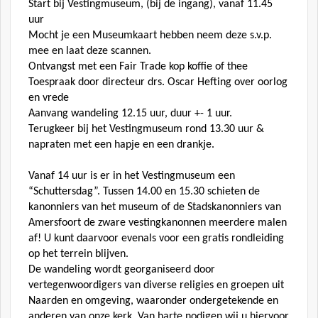
Start bij Vestingmuseum, (bij de ingang), vanaf 11.45
uur
Mocht je een Museumkaart hebben neem deze s.v.p.
mee en laat deze scannen.
Ontvangst met een Fair Trade kop koffie of thee
Toespraak door directeur drs. Oscar Hefting over oorlog
en vrede
Aanvang wandeling 12.15 uur, duur +- 1 uur.
Terugkeer bij het Vestingmuseum rond 13.30 uur &
napraten met een hapje en een drankje.
Vanaf 14 uur is er in het Vestingmuseum een
“Schuttersdag”. Tussen 14.00 en 15.30 schieten de
kanonniers van het museum of de Stadskanonniers van
Amersfoort de zware vestingkanonnen meerdere malen
af! U kunt daarvoor evenals voor een gratis rondleiding
op het terrein blijven.
De wandeling wordt georganiseerd door
vertegenwoordigers van diverse religies en groepen uit
Naarden en omgeving, waaronder ondergetekende en
anderen van onze kerk. Van harte nodigen wij u hiervoor