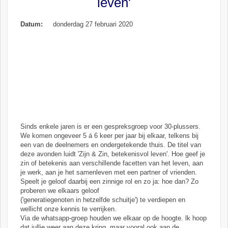
leven'
Datum:
donderdag 27 februari 2020
Sinds enkele jaren is er een gespreksgroep voor 30-plussers.
We komen ongeveer 5 á 6 keer per jaar bij elkaar, telkens bij
een van de deelnemers en ondergetekende thuis. De titel van
deze avonden luidt 'Zijn & Zin, betekenisvol leven'. Hoe geef je
zin of betekenis aan verschillende facetten van het leven, aan
je werk, aan je het samenleven met een partner of vrienden.
Speelt je geloof daarbij een zinnige rol en zo ja: hoe dan? Zo
proberen we elkaars geloof
('generatiegenoten in hetzelfde schuitje') te verdiepen en
wellicht onze kennis te verrijken.
Via de whatsapp-groep houden we elkaar op de hoogte. lk hoop
dat jullie weer aan deze kring, maar vooral ook aan de