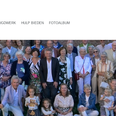
UGDWERK
HULP BIEDEN
FOTOALBUM