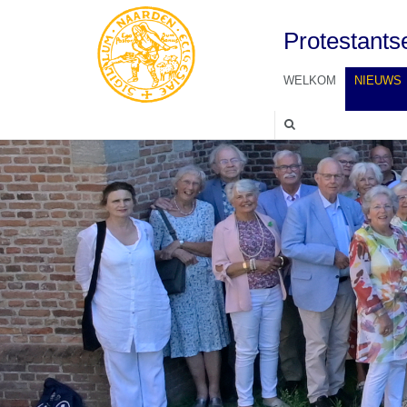
Protestant
WELKOM
NIEUWS