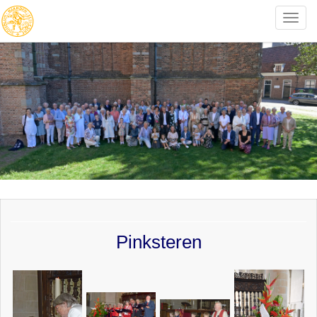
Toggle
naviga
Pinksteren