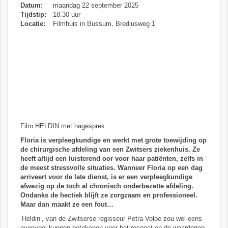
Datum:
maandag 22 september 2025
Tijdstip:
18.30 uur
Locatie:
Filmhuis in Bussum, Brediusweg 1
Film HELDIN met nagesprek
Floria is verpleegkundige en werkt met grote toewijding op
de chirurgische afdeling van een Zwitsers ziekenhuis. Ze
heeft altijd een luisterend oor voor haar patiënten, zelfs in
de meest stressvolle situaties. Wanneer Floria op een dag
arriveert voor de late dienst, is er een verpleegkundige
afwezig op de toch al chronisch onderbezette afdeling.
Ondanks de hectiek blijft ze zorgzaam en professioneel.
Maar dan maakt ze een fout…
‘Heldin’, van de Zwitserse regisseur Petra Volpe zou wel eens
evenveel kunnen betekenen voor het respect en de waardering