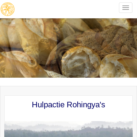
Toggle
naviga
Hulpactie Rohingya's