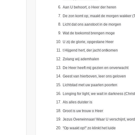
Aan U behoort, o Heer der heren
De zon komt op, maakt de morgen wakker (
Licht dat ons aanstoot in de morgen
Wat de toekomst brengen moge
U zij de glorie, opgestane Heer
t Hijgend hert, der jacht ontkomen
Zolang wij ademhalen
De Heer heeft mij gezien en onverwacht
Geest van hierboven, leer ons geloven
Lichtstad met uw paarlen poorten
Longing for light, we wait in darkness (Christ
Als alles duister is
Groot is uw trouw o Heer
Jezus Overwinnaar/ Waar U verschijnt, word
''Op waakt op!'' zo klinkt het luide