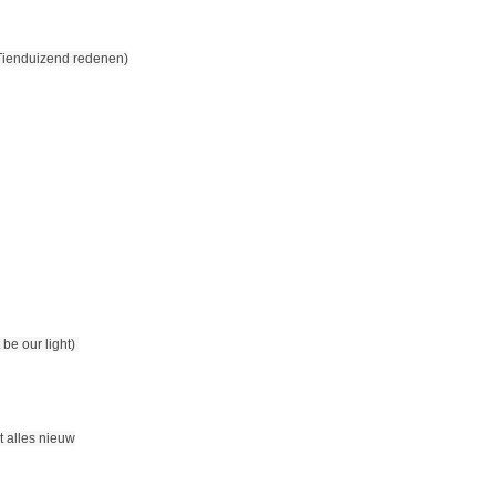
Tienduizend redenen)
 be our light)
t alles nieuw