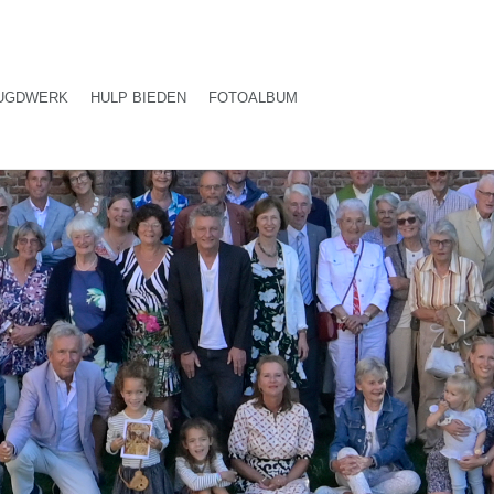
UGDWERK
HULP BIEDEN
FOTOALBUM