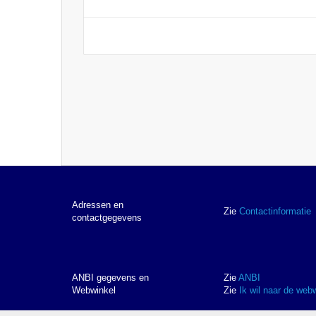
Adressen en
Zie
Contactinformatie
contactgegevens
ANBI gegevens en
Zie
ANBI
Webwinkel
Zie
Ik wil naar de web