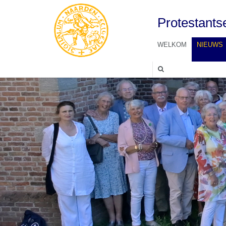
Protestant
WELKOM
NIEUWS