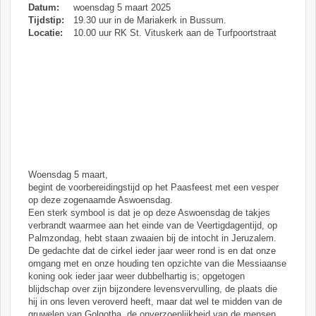
Datum:
woensdag 5 maart 2025
Tijdstip:
19.30 uur in de Mariakerk in Bussum.
Locatie:
10.00 uur RK St. Vituskerk aan de Turfpoortstraat
Woensdag 5 maart,
begint de voorbereidingstijd op het Paasfeest met een vesper
op deze zogenaamde Aswoensdag.
Een sterk symbool is dat je op deze Aswoensdag de takjes
verbrandt waarmee aan het einde van de Veertigdagentijd, op
Palmzondag, hebt staan zwaaien bij de intocht in Jeruzalem.
De gedachte dat de cirkel ieder jaar weer rond is en dat onze
omgang met en onze houding ten opzichte van die Messiaanse
koning ook ieder jaar weer dubbelhartig is; opgetogen
blijdschap over zijn bijzondere levensvervulling, de plaats die
hij in ons leven veroverd heeft, maar dat wel te midden van de
gruwelen van Golgotha, de onverzoenlijkheid van de mensen