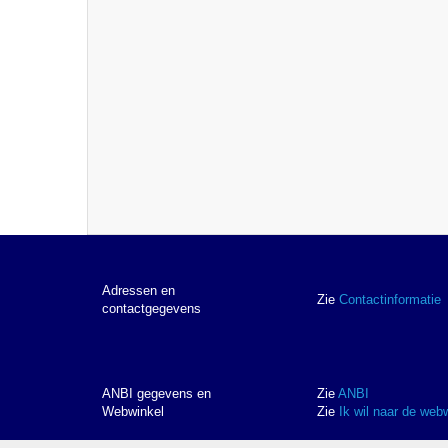
Adressen en
Zie
Contactinformatie
contactgegevens
ANBI gegevens en
Zie
ANBI
Webwinkel
Zie
Ik wil naar de web