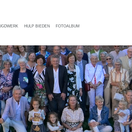
UGDWERK
HULP BIEDEN
FOTOALBUM