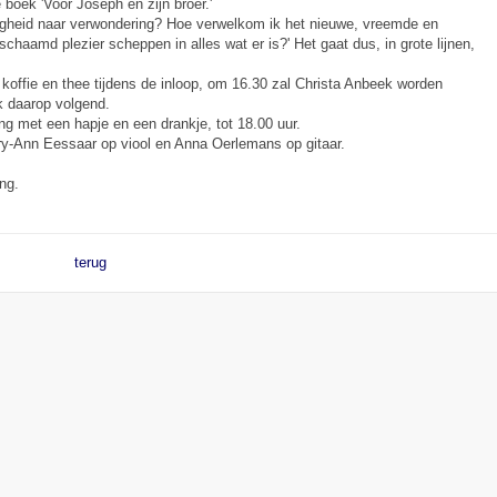
boek 'Voor Joseph en zijn broer.'
eurigheid naar verwondering? Hoe verwelkom ik het nieuwe, vreemde en
chaamd plezier scheppen in alles wat er is?' Het gaat dus, in grote lijnen,
offie en thee tijdens de inloop, om 16.30 zal Christa Anbeek worden
k daarop volgend.
ng met een hapje en een drankje, tot 18.00 uur.
ry-Ann Eessaar op viool en Anna Oerlemans op gitaar.
ng.
terug