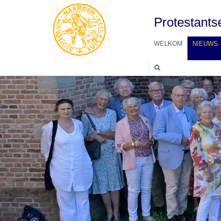
Protestant
WELKOM
NIEUWS