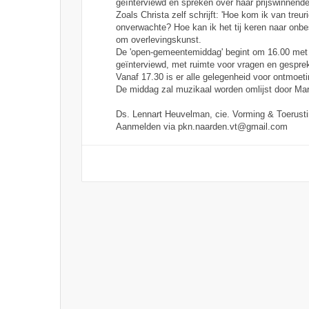
geïnterviewd en spreken over haar prijswinnende 
Zoals Christa zelf schrijft: 'Hoe kom ik van tr
onverwachte? Hoe kan ik het tij keren naar onbes
om overlevingskunst.
De 'open-gemeentemiddag' begint om 16.00 met k
geïnterviewd, met ruimte voor vragen en gespre
Vanaf 17.30 is er alle gelegenheid voor ontmoeti
De middag zal muzikaal worden omlijst door Ma
Ds. Lennart Heuvelman, cie. Vorming & Toerusti
Aanmelden via pkn.naarden.vt@gmail.com