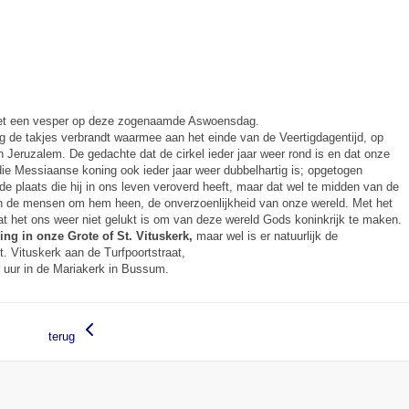
 met een vesper op deze zogenaamde Aswoensdag.
 de takjes verbrandt waarmee aan het einde van de Veertigdagentijd, op
n Jeruzalem. De gedachte dat de cirkel ieder jaar weer rond is en dat onze
e Messiaanse koning ook ieder jaar weer dubbelhartig is; opgetogen
 de plaats die hij in ons leven veroverd heeft, maar dat wel te midden van de
an de mensen om hem heen, de onverzoenlijkheid van onze wereld. Met het
t het ons weer niet gelukt is om van deze wereld Gods koninkrijk te maken.
ing in onze Grote of St. Vituskerk,
maar wel is er natuurlijk de
t. Vituskerk aan de Turfpoortstraat,
 uur in de Mariakerk in Bussum.
terug