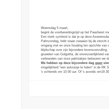
Woensdag 5 maart,
begint de voorbereidingstijd op het Paasfeest
Een sterk symbool is dat je op deze Aswoensdag
Palmzondag, hebt staan zwaaien bij de intocht i
omgang met en onze houding ten opzichte van di
blijdschap over zijn bijzondere levensvervulling,
gruwelen van Golgotha, de onverzoenlijkheid v
verbranden van onze palmtakjes betreuren we da
We hebben op deze bijzondere dag
geen
vier
mogelijkheid "een askruisje te halen" in de RK S
's ochtends om 10.00 uur. Of 's avonds om
19.30