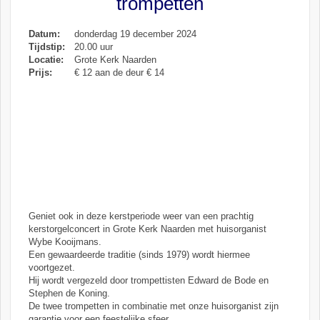
trompetten
Datum:
donderdag 19 december 2024
Tijdstip:
20.00 uur
Locatie:
Grote Kerk Naarden
Prijs:
€ 12 aan de deur € 14
Geniet ook in deze kerstperiode weer van een prachtig
kerstorgelconcert in Grote Kerk Naarden met huisorganist
Wybe Kooijmans.
Een gewaardeerde traditie (sinds 1979) wordt hiermee
voortgezet.
Hij wordt vergezeld door trompettisten Edward de Bode en
Stephen de Koning.
De twee trompetten in combinatie met onze huisorganist zijn
garantie voor een feestelijke sfeer.